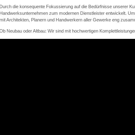
Durch die konsequente Fokussierung auf die Bedürfnisse unserer Kun
Handwerksunternehmen zum modernen Dienstleister entwickelt. Um o
mit Architekten, Planern und Handwerkern aller Gewerke eng zusa
Ob Neubau oder Altbau: Wir sind mit hochwertigen Komplettleistungen