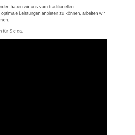
den haben wir uns vom traditionellen
ptimale Leistungen anbieten zu können, arbeiten wir
mmen.
 für Sie da.