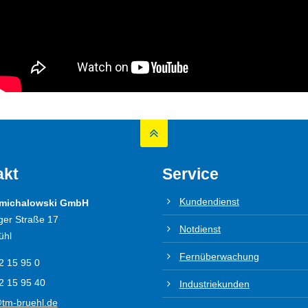
akt
Service
Kundendienst
 michalowski GmbH
ger Straße 17
Notdienst
ühl
Fernüberwachung
2 15 95 0
2 15 95 40
Industriekunden
@tm-bruehl.de